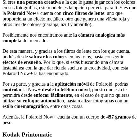
Si eres
una persona
creativa
a la que le gusta jugar con los colores
en sus fotografías, este modelo es la opción perfecta para ti. Y es que
la
Polaroid Now+
cuenta con
cinco filtros de lente
: uno que
proporciona un efecto metálico, otro que genera una viñeta roja y
otros tres de colores (naranja, azul y amarillo).
Posiblemente nos encontramos ante
la cámara analogica más
completa
del mercado.
De esta manera, y gracias a los filtros de lente con los que cuenta,
podrás desde
saturar los colores
en tus fotos, hasta conseguir
efectos de ensueño
. Por lo que, si estás buscando una cámara
instantánea con la que dar rienda suelta a tu creatividad, con esta
Polaroid Now+ la has encontrado.
Por su parte, y gracias a la
aplicación móvil
de Polaroid, podrás
controlar
la Now+
desde tu teléfono móvil
, puesto que esta te
permitirá desde
enfocar fácilmente
, en el caso de que no quieras
utilizar su
enfoque automático
, hasta realizar fotografías con un
estilo cinematográfico
, entre otras cosas.
Además, la Polaroid Now+ cuenta con un cuerpo de
457 gramos
de
peso.
Kodak Printomatic