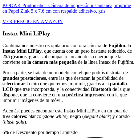
KODAK Printomatic - Cámara de impresión instantánea, imprime
en Papel Zink 5 x 7.6 cm con respaldo adhesivo, gris
VER PRECIO EN AMAZON
Instax Mini LiPlay
Continuamos nuestro recopilatorio con otra cámara de
Fujifilm
: la
Instax Mini LiPlay
, que cuenta con un peso bastante reducido, de
255 gramos
, gracias al compacto tamaño de su cuerpo que la
convierte en
la cámara más pequeña
de la línea Instax de Fujifilm.
Por su parte, se trata de un modelo con el que podrás disfrutar de
grandes prestaciones
, entre las que destacan la posibilidad de
seleccionar
la foto que queremos imprimir, gracias a la
pantalla
LCD
que trae incorporada, y la conectividad
Bluetooth
de la que
dispone, que la convierte en una
práctica impresora
con la que
imprimir imágenes de tu móvil.
Además, puedes encontrar esta Instax Mini LiPlay en un total de
tres colores
: blanco (
stone white
), negro (
elegant black
) y dorado
(
blush gold
).
6% de Descuento por tiempo Limitado