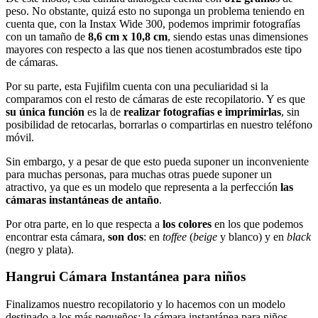
peso. No obstante, quizá esto no suponga un problema teniendo en
cuenta que, con la Instax Wide 300, podemos imprimir fotografías
con un tamaño de
8,6 cm x 10,8 cm
, siendo estas unas dimensiones
mayores con respecto a las que nos tienen acostumbrados este tipo
de cámaras.
Por su parte, esta Fujifilm cuenta con una peculiaridad si la
comparamos con el resto de cámaras de este recopilatorio. Y es que
su única función
es la de
realizar fotografías e imprimirlas
, sin
posibilidad de retocarlas, borrarlas o compartirlas en nuestro teléfono
móvil.
Sin embargo, y a pesar de que esto pueda suponer un inconveniente
para muchas personas, para muchas otras puede suponer un
atractivo, ya que es un modelo que representa a la perfección
las
cámaras instantáneas de antaño
.
Por otra parte, en lo que respecta a
los colores
en los que podemos
encontrar esta cámara,
son dos
: en
toffee
(
beige
y blanco) y en
black
(negro y plata).
Hangrui Cámara Instantánea para niños
Finalizamos nuestro recopilatorio y lo hacemos con un modelo
destinado a los más pequeños: la cámara instantánea para niños