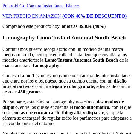
Polaroid Go Cámara instantánea, Blanco
VER PRECIO EN AMAZON
(CON 40% DE DESCUENTO)
Comprando este producto hoy,
ahorras 39.83€ (40%)
Lomography Lomo’Instant Automat South Beach
Continuamos nuestro recopilatorio con un modelo de una marca
menos conocida, pero que en calidad nada tiene que envidiar a los
modelos anteriores: la
Lomo’Instant Automat South Beach
de la
marca austriaca
Lomography
.
Con esta Lomo’Instant estamos ante una cámara de fotos instantánea
que entra por los ojos, puesto que su cuerpo cuenta con un
diseño
muy atractivo
y con un
elegante color granate
, además de con un
peso de
450 gramos
.
Por su parte, esta cámara Lomography nos ofrece
dos modos de
disparo
, entre los que se encuentra el
modo automático
, con el que
solo tendrás que
encuadrar tu fotografía y disparar
, ya que la
cámara se encargará de regular todos los parámetros para adaptarse a
las condiciones del entorno.
No obstante, esto no se queda aquí, ya que la Lomo’Instant Automat