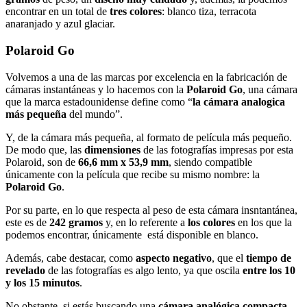
encontrar en un total de
tres colores
: blanco tiza, terracota
anaranjado y azul glaciar.
Polaroid Go
Volvemos a una de las marcas por excelencia en la fabricación de
cámaras instantáneas y lo hacemos con la
Polaroid Go
, una cámara
que la marca estadounidense define como “
la cámara analogica
más pequeña
del mundo”.
Y, de la cámara más pequeña, al formato de película más pequeño.
De modo que, las
dimensiones
de las fotografías impresas por esta
Polaroid, son de
66,6 mm x 53,9 mm
, siendo compatible
únicamente con la película que recibe su mismo nombre: la
Polaroid Go
.
Por su parte, en lo que respecta al peso de esta cámara insntantánea,
este es de
242 gramos
y, en lo referente a
los colores
en los que la
podemos encontrar, únicamente está disponible en blanco.
Además, cabe destacar, como
aspecto negativo
, que el
tiempo de
revelado
de las fotografías es algo lento, ya que oscila
entre los 10
y los 15 minutos
.
No obstante, si estás buscando una
cámara analógica compacta