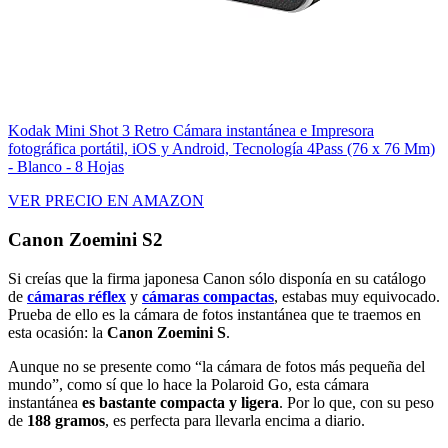
Kodak Mini Shot 3 Retro Cámara instantánea e Impresora
fotográfica portátil, iOS y Android, Tecnología 4Pass (76 x 76 Mm)
- Blanco - 8 Hojas
VER PRECIO EN AMAZON
Canon Zoemini S2
Si creías que la firma japonesa Canon sólo disponía en su catálogo
de
cámaras réflex
y
cámaras compactas
, estabas muy equivocado.
Prueba de ello es la cámara de fotos instantánea que te traemos en
esta ocasión: la
Canon Zoemini S
.
Aunque no se presente como “la cámara de fotos más pequeña del
mundo”, como sí que lo hace la Polaroid Go, esta cámara
instantánea
es bastante compacta y ligera
. Por lo que, con su peso
de
188 gramos
, es perfecta para llevarla encima a diario.