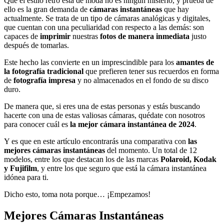
Que el estilo retro está de moda no es ningún misterio, y prueba de
ello es la gran demanda de
cámaras instantáneas
que hay
actualmente. Se trata de un tipo de cámaras analógicas y digitales,
que cuentan con una peculiaridad con respecto a las demás: son
capaces de
imprimir
nuestras
fotos de manera inmediata
justo
después de tomarlas.
Este hecho las convierte en un imprescindible para los
amantes de
la fotografía tradicional
que prefieren tener sus recuerdos en forma
de
fotografía impresa
y no almacenados en el fondo de su disco
duro.
De manera que, si eres una de estas personas y estás buscando
hacerte con una de estas valiosas cámaras, quédate con nosotros
para conocer cuál es
la mejor cámara instantánea de 2024
.
Y es que en este artículo encontrarás una comparativa con
las
mejores cámaras instantáneas
del momento. Un total de 12
modelos, entre los que destacan los de las marcas
Polaroid, Kodak
y Fujifilm
, y entre los que seguro que está la cámara instantánea
idónea para ti.
Dicho esto, toma nota porque… ¡Empezamos!
Mejores Cámaras Instantáneas