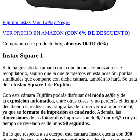
Fujifilm instax Mini LiPlay Negro
VER PRECIO EN AMAZON
(CON 6% DE DESCUENTO)
Comprando este producto hoy,
ahorras 10.01€ (6%)
Instax Square 1
Si te ha gustado la cámara con la que hemos comenzado este
recopilatorio, seguro que la que te traemos en esta ocasión, por las
similitudes que comparte con dicha cámara, también lo hará. Se trata
de la
Instax Square 1
de
Fujifilm
.
Con esta cámara Fujifilm podrás disfrutar del
modo
selfie
y de
la
exposición automática
, entre otras cosas, y no perderás el tiempo
decidiendo si realizar tus fotografías de forma vertical u horizontal,
ya que su
formato de impresión
es
cuadrado
. Además, las
dimensiones
de las fotografías impresas son de
6,2 cm x 6,2 cm
y el
tiempo de revelado es de unos
90 segundos
.
En lo que respecta a su cuerpo, esta cámara Instax cuenta con
390
gramos
de peso, un
diseño muy cuidado
y, además, la podemos