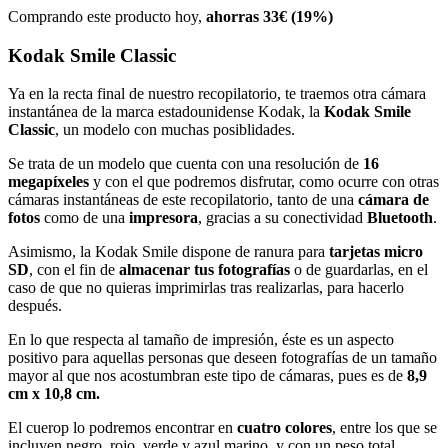
Comprando este producto hoy,
ahorras 33€ (19%)
Kodak Smile Classic
Ya en la recta final de nuestro recopilatorio, te traemos otra cámara
instantánea de la marca estadounidense Kodak, la
Kodak Smile
Classic
, un modelo con muchas posiblidades.
Se trata de un modelo que cuenta con una resolución de
16
megapíxeles
y con el que podremos disfrutar, como ocurre con otras
cámaras instantáneas de este recopilatorio, tanto de una
cámara de
fotos
como de una
impresora
, gracias a su conectividad
Bluetooth
.
Asimismo, la Kodak Smile dispone de ranura para
tarjetas micro
SD
, con el fin de
almacenar tus fotografías
o de guardarlas, en el
caso de que no quieras imprimirlas tras realizarlas, para hacerlo
después.
En lo que respecta al tamaño de impresión, éste es un aspecto
positivo para aquellas personas que deseen fotografías de un tamaño
mayor al que nos acostumbran este tipo de cámaras, pues es de
8,9
cm x 10,8 cm.
El cuerop lo podremos encontrar en
cuatro colores
, entre los que se
incluyen negro, rojo, verde y azul marino, y con un peso total