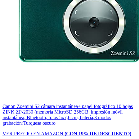
Canon Zoemini S2 cámara instantánea+ papel fotográfico 10 hojas
ZINK ZP-2030 (memoria MicroSD 256GB, impresión móvil
instantánea, Bluetooth, fotos 5x7,6 cm, batería,3 modos
grabación)Turquesa oscuro
VER PRECIO EN AMAZON
(CON 19% DE DESCUENTO)