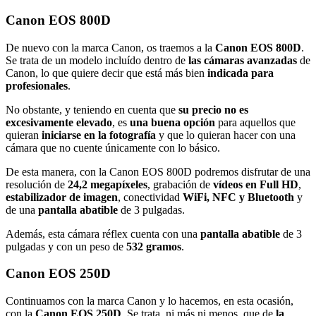
Canon EOS 800D
De nuevo con la marca Canon, os traemos a la
Canon EOS 800D
.
Se trata de un modelo incluído dentro de
las cámaras avanzadas
de
Canon, lo que quiere decir que está más bien
indicada para
profesionales
.
No obstante, y teniendo en cuenta que
su precio no es
excesivamente elevado
, es
una buena opción
para aquellos que
quieran
iniciarse en la fotografía
y que lo quieran hacer con una
cámara que no cuente únicamente con lo básico.
De esta manera, con la Canon EOS 800D podremos disfrutar de una
resolución de
24,2 megapíxeles
, grabación de
vídeos en Full HD
,
estabilizador de imagen
, conectividad
WiFi, NFC y Bluetooth
y
de una
pantalla abatible
de 3 pulgadas.
Además, esta cámara réflex cuenta con una
pantalla abatible
de 3
pulgadas y con un peso de
532 gramos
.
Canon EOS 250D
Continuamos con la marca Canon y lo hacemos, en esta ocasión,
con la
Canon EOS 250D
. Se trata, ni más ni menos, que de
la