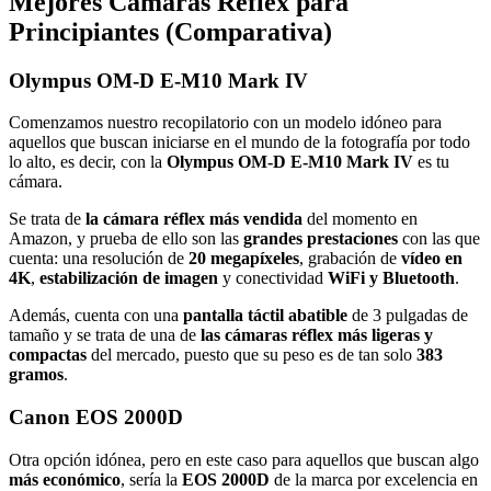
Mejores Cámaras Réflex para
Principiantes (Comparativa)
Olympus OM-D E-M10 Mark IV
Comenzamos nuestro recopilatorio con un modelo idóneo para
aquellos que buscan iniciarse en el mundo de la fotografía por todo
lo alto, es decir, con la
Olympus OM-D E-M10 Mark IV
es tu
cámara.
Se trata de
la cámara réflex más vendida
del momento en
Amazon, y prueba de ello son las
grandes prestaciones
con las que
cuenta: una resolución de
20 megapíxeles
, grabación de
vídeo en
4K
,
estabilización de imagen
y conectividad
WiFi y Bluetooth
.
Además, cuenta con una
pantalla táctil abatible
de 3 pulgadas de
tamaño y se trata de una de
las cámaras réflex más ligeras y
compactas
del mercado, puesto que su peso es de tan solo
383
gramos
.
Canon EOS 2000D
Otra opción idónea, pero en este caso para aquellos que buscan algo
más económico
, sería la
EOS 2000D
de la marca por excelencia en