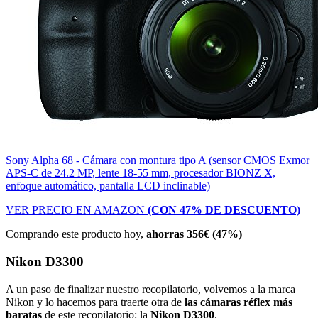
Sony Alpha 68 - Cámara con montura tipo A (sensor CMOS Exmor
APS-C de 24.2 MP, lente 18-55 mm, procesador BIONZ X,
enfoque automático, pantalla LCD inclinable)
VER PRECIO EN AMAZON
(CON 47% DE DESCUENTO)
Comprando este producto hoy,
ahorras 356€ (47%)
Nikon D3300
A un paso de finalizar nuestro recopilatorio, volvemos a la marca
Nikon y lo hacemos para traerte otra de
las cámaras réflex más
baratas
de este recopilatorio: la
Nikon D3300
.