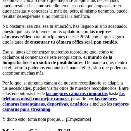
Econtrar la cámara réflex que mejor se adapte a tus necesidades
puede resultar bastante sencillo, en el caso de que tengas claro lo
que necesitas y conozcas la materia, pero, al mismo tiemmpo, puede
resultar desesperante si no controlas la temática.
No obstante, sea cual sea tu situación, has llegado al sitio adecuado,
puesto que hoy te traemos un recopilatorio con
las mejores
cámaras réflex
para principiantes de este 2024, con el que seguro
que la tarea de
encontrar tu cámara réflex será pan comido
.
Eso sí, antes de comenzar queremos recordarte que, como te
decíamos al comienzo de este recopilatorio,
el mundo de la
fotografía
tiene
un sinfín de posibilidades
. De manera que, dentro
de él, no solo podemos encontrar cámaras réflex, sino que podemos
encontrar muchas más.
Por lo que, si ninguna cámara de nuestro recopilatorio se adapta a
tus necesidades, puedes visitar otros de nuestros recopilatorios. Entre
ellos encontrarás desde
las mejores cámaras compactas
hasta
los
teléfonos móvil con mejor cámara
, pasando por
las mejores
cámaras instantáneas
,
deportivas
,
acuáticas
e incluso las
mejores
cámaras para streaming
.
Y dicho esto, toma nota porque… ¡Empezamos!