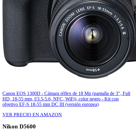
Canon EOS 1300D - Cámara réflex de 18 Mp (pantalla de 3", Full
HD, 18-55 mm, f/3.5-5.6, NFC, WiFi), color negro - Kit con
objetivo EF-S 18-55 mm DC III (versión europea)
VER PRECIO EN AMAZON
Nikon D5600