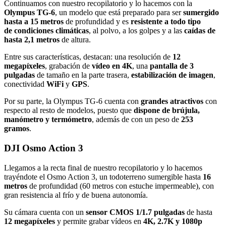
Continuamos con nuestro recopilatorio y lo hacemos con la
Olympus TG-6
, un modelo que está preparado para ser
sumergido
hasta a 15 metros
de profundidad y es
resistente a todo tipo
de condiciones climáticas
, al polvo, a los golpes y a las
caídas de
hasta 2,1 metros
de altura.
Entre sus características, destacan: una resolución de
12
megapíxeles
, grabación de
vídeo en 4K
, una
pantalla de 3
pulgadas
de tamaño en la parte trasera,
estabilización de imagen
,
conectividad
WiFi
y
GPS
.
Por su parte, la Olympus TG-6 cuenta con
grandes atractivos
con
respecto al resto de modelos, puesto que
dispone de brújula,
manómetro y termómetro
, además de con un peso de
253
gramos
.
DJI Osmo Action 3
Llegamos a la recta final de nuestro recopilatorio y lo hacemos
trayéndote el Osmo Action 3, un todoterreno sumergible hasta
16
metros
de profundidad (60 metros con estuche impermeable), con
gran resistencia al frío y de buena autonomía.
Su cámara cuenta con un
sensor CMOS 1/1.7 pulgadas
de hasta
12 megapíxeles
y permite grabar vídeos en
4K, 2.7K y 1080p