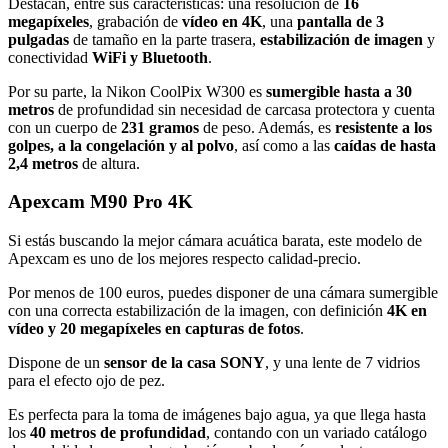
Destacan, entre sus características: una resolución de
16
megapíxeles
, grabación de
vídeo en 4K
, una
pantalla de 3
pulgadas
de tamaño en la parte trasera,
estabilización de imagen
y
conectividad
WiFi y Bluetooth
.
Por su parte, la Nikon CoolPix W300 es
sumergible hasta a 30
metros
de profundidad sin necesidad de carcasa protectora y cuenta
con un cuerpo de
231 gramos
de peso. Además, es
resistente a los
golpes, a la congelación y al polvo
, así como a las
caídas de hasta
2,4 metros
de altura.
Apexcam M90 Pro 4K
Si estás buscando la mejor cámara acuática barata, este modelo de
Apexcam es uno de los mejores respecto calidad-precio.
Por menos de 100 euros, puedes disponer de una cámara sumergible
con una correcta estabilización de la imagen, con definición
4K en
vídeo y 20 megapíxeles en capturas de fotos
.
Dispone de un
sensor de la casa SONY
, y una lente de 7 vidrios
para el efecto ojo de pez.
Es perfecta para la toma de imágenes bajo agua, ya que llega hasta
los
40 metros de profundidad
, contando con un variado catálogo