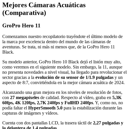
Mejores Cámaras Acuáticas
(Comparativa)
GroPro Hero 11
Comenzamos nuestro recopilatorio trayéndote el último modelo de
la marca por excelencia dentro del mundo de las cámaras de
aventuras. Se trata, ni más ni menos que, de la GoPro Hero 11
Black.
Su modelo anterior, GoPro Hero 10 Black dejó el listón muy alto,
como veremos en el siguiente modelo. Sin embargo, la 11, aunque
no presenta novedades a nivel visual, ha llegado para revolucionar el
sector gracias a la
evolución de su sensor de 1/1.9 pulgadas
y un
aspecto de 8:7, convirtiéndola en la mejor cámara acuática de 2024.
Alcanzando una gran mejora en los niveles de resolución de fotos,
con
27 megapíxeles
de calidad. Respecto al vídeo, graba en
5,3K
60fps, 4K 120fps, 2,7K 240fps y FullHD 240fps
. Y, como no, no
podía faltar el
HyperSmooth 5.0
para la estabilización durante las
capturas de imágenes y vídeos.
Cuenta con dos pantallas LCD, la trasera táctil de
2,27 pulgadas y
la delantera de 1,4 pulgadas
.