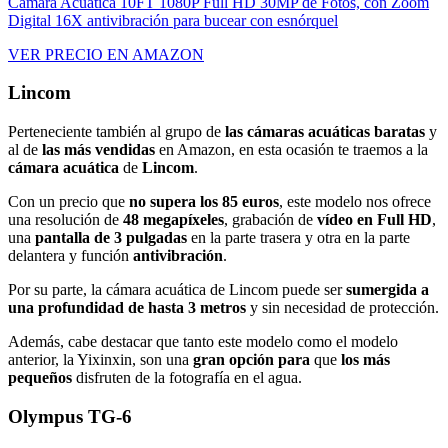
Camara Acuatica 10FT 1080P Full HD 30MP de Fotos, con Zoom
Digital 16X antivibración para bucear con esnórquel
VER PRECIO EN AMAZON
Lincom
Perteneciente también al grupo de
las cámaras acuáticas baratas
y
al de
las más vendidas
en Amazon, en esta ocasión te traemos a la
cámara acuática
de
Lincom
.
Con un precio que
no supera los 85 euros
, este modelo nos ofrece
una resolución de
48 megapíxeles
, grabación de
vídeo en Full HD
,
una
pantalla de 3 pulgadas
en la parte trasera y otra en la parte
delantera y función
antivibración
.
Por su parte, la cámara acuática de Lincom puede ser
sumergida a
una profundidad de hasta 3 metros
y sin necesidad de protección.
Además, cabe destacar que tanto este modelo como el modelo
anterior, la Yixinxin, son una
gran opción para
que
los más
pequeños
disfruten de la fotografía en el agua.
Olympus TG-6