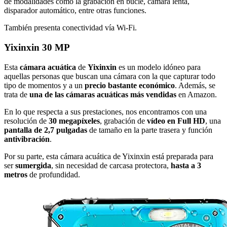
de modalidades como la grabación en bucle, cámara lenta,
disparador automático, entre otras funciones.
También presenta conectividad vía Wi-Fi.
Yixinxin 30 MP
Esta
cámara acuática
de
Yixinxin
es un modelo idóneo para
aquellas personas que buscan una cámara con la que capturar todo
tipo de momentos y a un
precio bastante económico
. Además, se
trata de
una de las cámaras acuáticas más vendidas
en Amazon.
En lo que respecta a sus prestaciones, nos encontramos con una
resolución de
30 megapíxeles
, grabación de
vídeo en Full HD
, una
pantalla de 2,7 pulgadas
de tamaño en la parte trasera y función
antivibración
.
Por su parte, esta cámara acuática de Yixinxin está preparada para
ser
sumergida
, sin necesidad de carcasa protectora,
hasta a 3
metros
de profundidad.